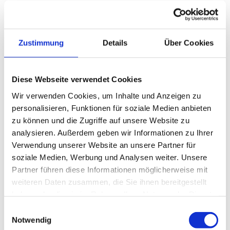
Zentrum für nationale Strahlentherapie Francois Baclesse
Fotos
Lukas Huneke
Architekt
Atelier d'Architecture et de Design Jim
Zustimmung
Details
Über Cookies
Clemes s.a., Luxemburg
www.jimclemes.com
Diese Webseite verwendet Cookies
Wir verwenden Cookies, um Inhalte und Anzeigen zu
personalisieren, Funktionen für soziale Medien anbieten
zu können und die Zugriffe auf unsere Website zu
analysieren. Außerdem geben wir Informationen zu Ihrer
Verwendung unserer Website an unsere Partner für
soziale Medien, Werbung und Analysen weiter. Unsere
Partner führen diese Informationen möglicherweise mit
weiteren Daten zusammen, die Sie ihnen bereitgestellt
haben oder die sie im Rahmen Ihrer Nutzung der Dienste
gesammelt haben.
E
Notwendig
i