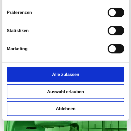
n
w
Präferenzen
i
l
l
Statistiken
i
g
Marketing
u
n
g
s
Alle zulassen
a
u
Auswahl erlauben
s
w
a
Ablehnen
h
l