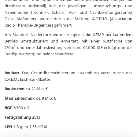
drehbarem Bodenteil) inkl. der jeweiligen Untersuchungs- und
Nebenräume (Technik-, Schalt-, Vor- und Nachbereitungsräume).
Diese Maßnahme wurde durch die Stiftung A.R.T.U.R. (Association
Radio Thérapie-URgences) gefördert.
Am Standort Niederkorn wurde zeitgleich die AEMP bei laufendem
Betrieb umstrukturiert und erweitert. Mit einer Nutzfläche von
770m² und einer Jahresleistung von rund 62.000 StE erfolgt nun die
Sterilgutversorgung beider Standorte.
Bauherr
Das Gesundheitsministerium Luxemburg vertr. durch das
C.H.E.M., Esch-sur-Alzette
Baukosten
ca. 23 Mio. €
Medizintechnik
ca. 9 Mio. €
BGF
6.300 m2
Fertigstellung
2013
LPH
1-8 gem. § 55 HOAI