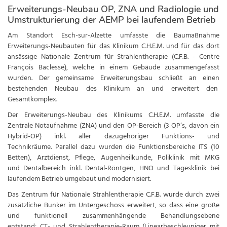
Erweiterungs-Neubau OP, ZNA und Radiologie und
Umstrukturierung der AEMP bei laufendem Betrieb
Am Standort Esch-sur-Alzette umfasste die Baumaßnahme
Erweiterungs-Neubauten für das Klinikum C.H.E.M. und für das dort
ansässige Nationale Zentrum für Strahlentherapie (C.F.B. - Centre
François Baclesse), welche in einem Gebäude zusammengefasst
wurden. Der gemeinsame Erweiterungsbau schließt an einen
bestehenden Neubau des Klinikum an und erweitert den
Gesamtkomplex.
Der Erweiterungs-Neubau des Klinikums C.H.E.M. umfasste die
Zentrale Notaufnahme (ZNA) und den OP-Bereich (3 OP‘s, davon ein
Hybrid-OP) inkl. aller dazugehöriger Funktions- und
Technikräume. Parallel dazu wurden die Funktionsbereiche ITS (10
Betten), Arztdienst, Pflege, Augenheilkunde, Poliklinik mit MKG
und Dentalbereich inkl. Dental-Röntgen, HNO und Tagesklinik bei
laufendem Betrieb umgebaut und modernisiert.
Das Zentrum für Nationale Strahlentherapie C.F.B. wurde durch zwei
zusätzliche Bunker im Untergeschoss erweitert, so dass eine große
und funktionell zusammenhängende Behandlungsebene
entstand: CT- und Strahlentherapie-Raum (Linearbeschleuniger mit